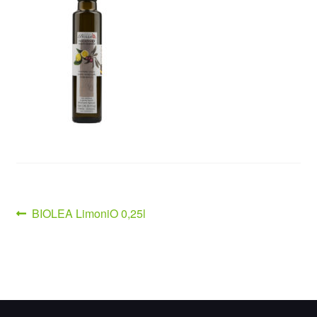
Beitragsnavigation
Vorheriger
BIOLEA LimoniO 0,25l
Beitrag: