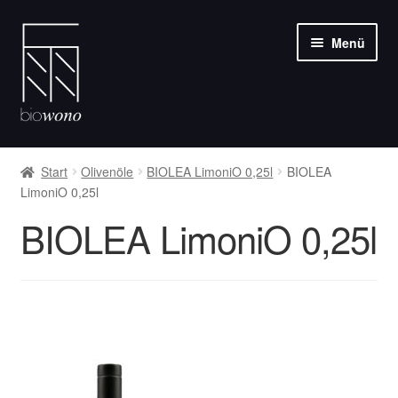
Zur
Zum
Menü
Navigation
Inhalt
springen
springen
Unter
Weine
öffnen
Start
Olivenöle
BIOLEA LimoniO 0,25l
BIOLEA
LimoniO 0,25l
Olivenöle
BIOLEA LimoniO 0,25l
Feinkost
Über uns
Blog