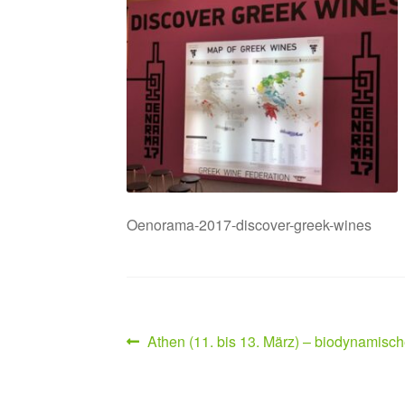
Oenorama-2017-discover-greek-wines
Beitragsnavigation
Vorheriger
Athen (11. bis 13. März) – biodynamis
Beitrag: