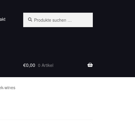
Suchen
Suchen
akt
nach:
€
0,00
0 Artikel
ek-wines