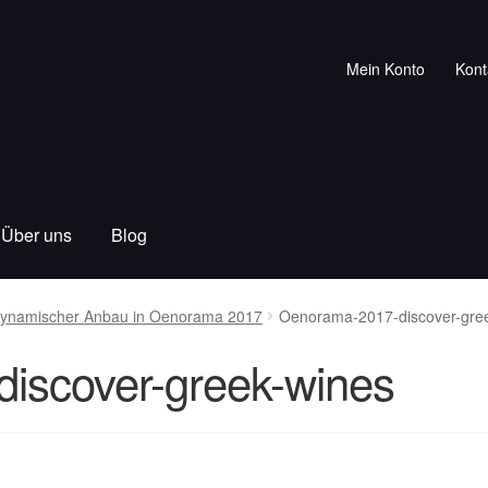
Mein Konto
Kont
Über uns
Blog
iodynamischer Anbau in Oenorama 2017
Oenorama-2017-discover-gre
iscover-greek-wines