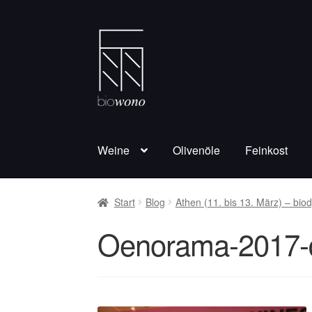
Zur
Zum
Navigation
Inhalt
springen
springen
Weine
Olivenöle
Feinkost
Start
Blog
Athen (11. bis 13. März) – b
Oenorama-2017-d