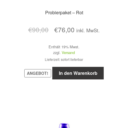
Probierpaket – Rot
Ursprünglicher
Aktueller
€
90,00
€
76,00
inkl. MwSt.
Preis
Preis
Enthält 19% Mwst.
war:
ist:
zzgl.
Versand
€90,00
€76,00.
Lieferzeit: sofort lieferbar
In den Warenkorb
ANGEBOT!