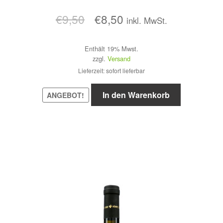
Ursprünglicher
Aktueller
€
9,50
€
8,50
inkl. MwSt.
Preis
Preis
Enthält 19% Mwst.
war:
ist:
zzgl.
Versand
€9,50
€8,50.
Lieferzeit: sofort lieferbar
In den Warenkorb
ANGEBOT!