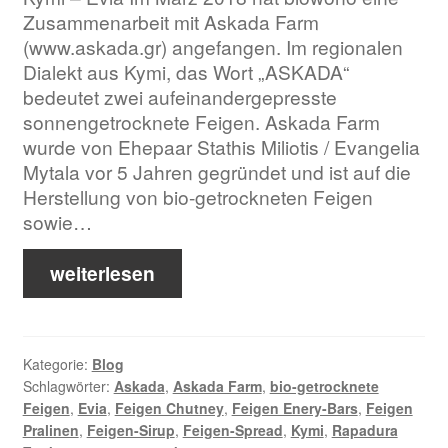
Zusammenarbeit mit Askada Farm
(www.askada.gr) angefangen. Im regionalen
Dialekt aus Kymi, das Wort „ASKADA“
bedeutet zwei aufeinandergepresste
sonnengetrocknete Feigen. Askada Farm
wurde von Ehepaar Stathis Miliotis / Evangelia
Mytala vor 5 Jahren gegründet und ist auf die
Herstellung von bio-getrockneten Feigen
sowie…
weiterlesen
Kategorie:
Blog
Schlagwörter:
Askada
,
Askada Farm
,
bio-getrocknete
Feigen
,
Evia
,
Feigen Chutney
,
Feigen Enery-Bars
,
Feigen
Pralinen
,
Feigen-Sirup
,
Feigen-Spread
,
Kymi
,
Rapadura