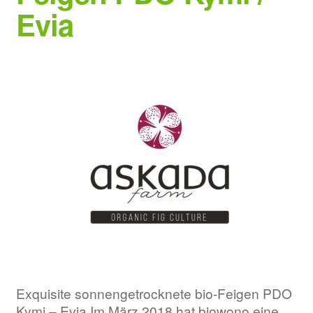
Evia
Exquisite sonnengetrocknete bio-Feigen PDO
Kymi – Evia Im März 2018 hat biowono eine