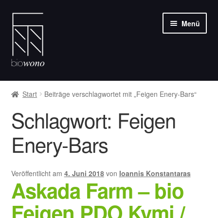
Zur
Zum
Menü
Navigation
Inhalt
springen
springen
Unter
Weine
öffnen
Start
Beiträge verschlagwortet mit „Feigen Enery-Bars“
Olivenöle
Schlagwort:
Feigen
Feinkost
Enery-Bars
Über uns
Veröffentlicht am
4. Juni 2018
von
Ioannis Konstantaras
Askada Farm – bio
Blog
Feigen PDO Kymi /