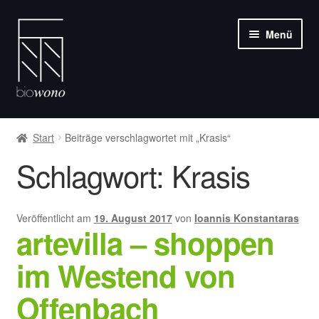
Zur
Zum
Menü
Navigation
Inhalt
springen
springen
Unter
Weine
öffnen
Start
Beiträge verschlagwortet mit „Krasis“
Olivenöle
Schlagwort:
Krasis
Feinkost
Veröffentlicht am
19. August 2017
von
Ioannis Konstantaras
artevilla – shoppen
Über uns
im Westend von
Blog
Offenbach