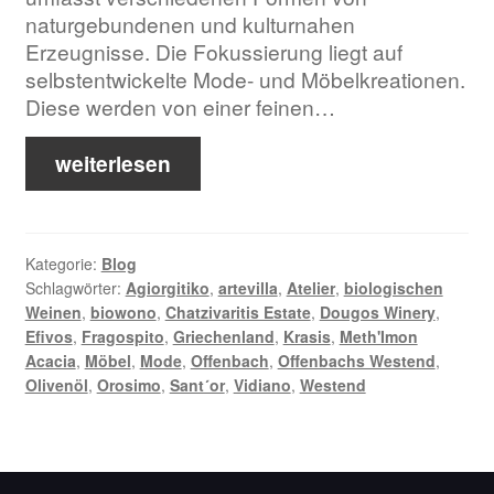
naturgebundenen und kulturnahen
Erzeugnisse. Die Fokussierung liegt auf
selbstentwickelte Mode- und Möbelkreationen.
Diese werden von einer feinen…
weiterlesen
Kategorie:
Blog
Schlagwörter:
Agiorgitiko
,
artevilla
,
Atelier
,
biologischen
Weinen
,
biowono
,
Chatzivaritis Estate
,
Dougos Winery
,
Efivos
,
Fragospito
,
Griechenland
,
Krasis
,
Meth'Imon
Acacia
,
Möbel
,
Mode
,
Offenbach
,
Offenbachs Westend
,
Olivenöl
,
Orosimo
,
Sant´or
,
Vidiano
,
Westend