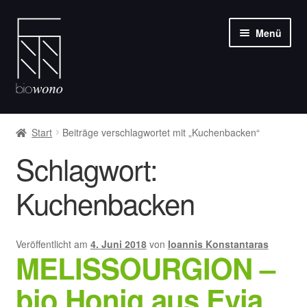
Zur
Zum
Menü
Navigation
Inhalt
springen
springen
Unter
Weine
öffnen
Start
Beiträge verschlagwortet mit „Kuchenbacken“
Olivenöle
Schlagwort:
Feinkost
Kuchenbacken
Über uns
Veröffentlicht am
4. Juni 2018
von
Ioannis Konstantaras
MELISSOURGION –
Blog
bio Honig aus Evia